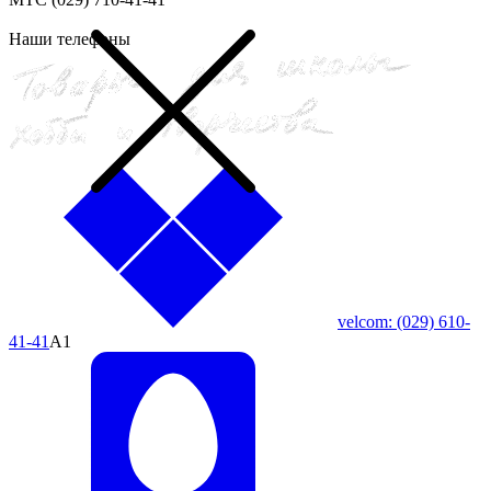
Наши телефоны
velcom:
(029)
610-
41-41
A1