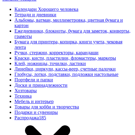
Календари Хорошего человека
Тетради и дневники
Альбомы, ватман, миллиметровка, цветная бумага и
картон
Ежедневники, блокноты, бумага для заметок, конверты,
грамоты
Бумага для принтера, копирка, книги учета, чековая
лента
Ручки, стержни, корректоры, карандаши
Краски, кисти, пластилин, фломастеры, маркеры
Клей, ножницы, точилки, ластики
Линейки, циркули, кассы-веер, счетные палочки
Глобусы, лотки, подставки, подложки настольные
Портфели и папки
Доски и принадлежности
Хозтовары
Техника
Мебель и интерьер
Товары для хобби и творчества
Подарки и сувениры
Распродажа
185