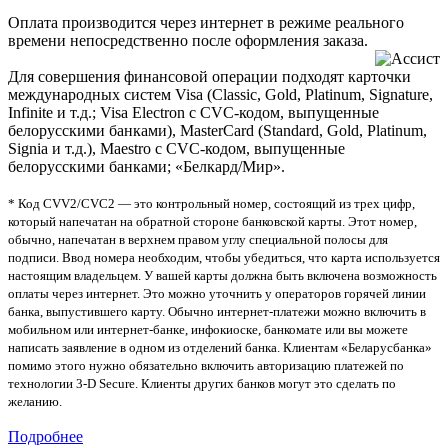
Оплата производится через интернет в режиме реального
времени непосредственно после оформления заказа.
Для совершения финансовой операции подходят карточки
международных систем Visa (Classic, Gold, Platinum, Signature,
Infinite и т.д.; Visa Electron c CVC-кодом, выпущенные
белорусскими банками), MasterCard (Standard, Gold, Platinum,
Signia и т.д.), Maestro c CVC-кодом, выпущенные
белорусскими банками; «Белкард/Мир».
* Код CVV2/CVC2 — это контрольный номер, состоящий из трех цифр,
который напечатан на обратной стороне банковской карты. Этот номер,
обычно, напечатан в верхнем правом углу специальной полосы для
подписи. Ввод номера необходим, чтобы убедиться, что карта используется
настоящим владельцем. У вашей карты должна быть включена возможность
оплаты через интернет. Это можно уточнить у операторов горячей линии
банка, выпустившего карту. Обычно интернет-платежи можно включить в
мобильном или интернет-банке, инфокиоске, банкомате или вы можете
написать заявление в одном из отделений банка. Клиентам «Беларусбанка»
помимо этого нужно обязательно включить авторизацию платежей по
технологии 3-D Secure. Клиенты других банков могут это сделать по
желанию.
Подробнее