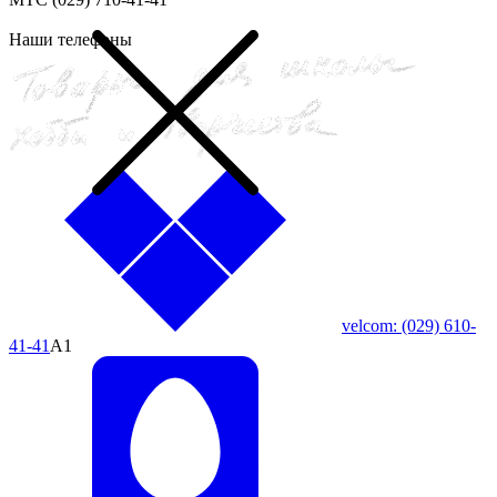
Наши телефоны
velcom:
(029)
610-
41-41
A1