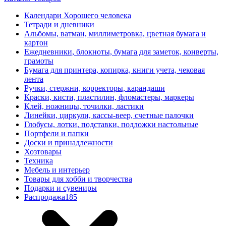
Календари Хорошего человека
Тетради и дневники
Альбомы, ватман, миллиметровка, цветная бумага и
картон
Ежедневники, блокноты, бумага для заметок, конверты,
грамоты
Бумага для принтера, копирка, книги учета, чековая
лента
Ручки, стержни, корректоры, карандаши
Краски, кисти, пластилин, фломастеры, маркеры
Клей, ножницы, точилки, ластики
Линейки, циркули, кассы-веер, счетные палочки
Глобусы, лотки, подставки, подложки настольные
Портфели и папки
Доски и принадлежности
Хозтовары
Техника
Мебель и интерьер
Товары для хобби и творчества
Подарки и сувениры
Распродажа
185